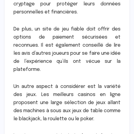
cryptage pour protéger leurs données
personnelles et financières.
De plus, un site de jeu fiable doit offrir des
options de paiement sécurisées et
reconnues. Il est également conseillé de lire
les avis d’autres joueurs pour se faire une idée
de l’expérience qu’ils ont vécue sur la
plateforme.
Un autre aspect à considérer est la variété
des jeux. Les meilleurs casinos en ligne
proposent une large sélection de jeux allant
des machines à sous aux jeux de table comme
le blackjack, la roulette ou le poker.