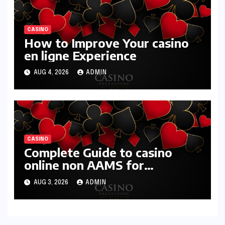
CASINO
How to Improve Your casino
en ligne Experience
AUG 4, 2026
ADMIN
CASINO
Complete Guide to casino
online non AAMS for
Beginners
AUG 3, 2026
ADMIN