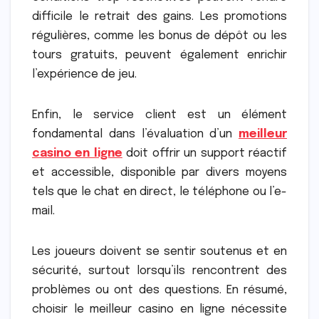
difficile le retrait des gains. Les promotions
régulières, comme les bonus de dépôt ou les
tours gratuits, peuvent également enrichir
l’expérience de jeu.
Enfin, le service client est un élément
fondamental dans l’évaluation d’un
meilleur
casino en ligne
doit offrir un support réactif
et accessible, disponible par divers moyens
tels que le chat en direct, le téléphone ou l’e-
mail.
Les joueurs doivent se sentir soutenus et en
sécurité, surtout lorsqu’ils rencontrent des
problèmes ou ont des questions. En résumé,
choisir le meilleur casino en ligne nécessite