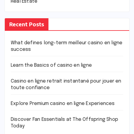
Real Estate
Recent Posts
What defines long-term meilleur casino en ligne
success
Learn the Basics of casino en ligne
Casino en ligne retrait instantané pour jouer en
toute confiance
Explore Premium casino en ligne Experiences
Discover Fan Essentials at The Offspring Shop
Today