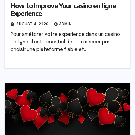
How to Improve Your casino en ligne
Experience
AUGUST 4, 2026
ADMIN
Pour améliorer votre expérience dans un casino
en ligne, il est essentiel de commencer par
choisir une plateforme fiable et…