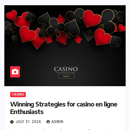
CASINO
Winning Strategies for casino en ligne
Enthusiasts
JULY 31, 2026
ADMIN