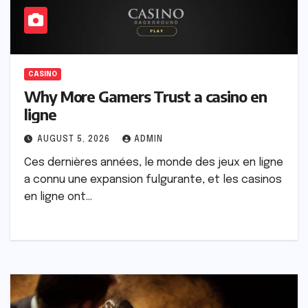
CASINO
Why More Gamers Trust a casino en
ligne
AUGUST 5, 2026
ADMIN
Ces dernières années, le monde des jeux en ligne
a connu une expansion fulgurante, et les casinos
en ligne ont…