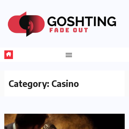
Skip
to
content
Category:
Casino