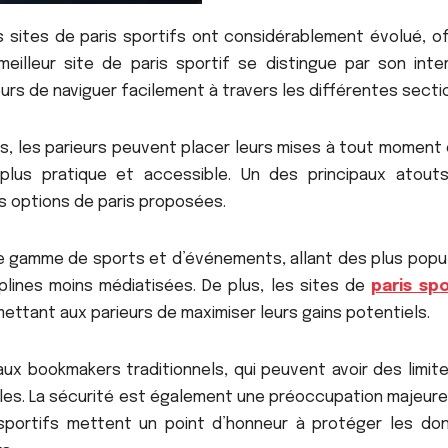
s sites de paris sportifs ont considérablement évolué, of
eilleur site de paris sportif se distingue par son inte
teurs de naviguer facilement à travers les différentes secti
s, les parieurs peuvent placer leurs mises à tout moment 
 plus pratique et accessible. Un des principaux atout
es options de paris proposées.
rge gamme de sports et d’événements, allant des plus popu
plines moins médiatisées. De plus, les sites de
paris spo
ttant aux parieurs de maximiser leurs gains potentiels.
ux bookmakers traditionnels, qui peuvent avoir des limite
bles. La sécurité est également une préoccupation majeure
s sportifs mettent un point d’honneur à protéger les do