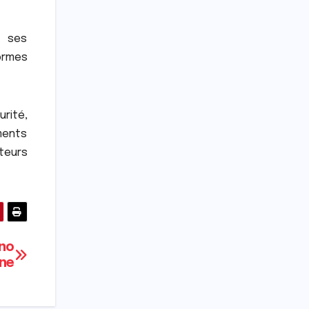
t ses
ormes
urité,
ments
ateurs
ino
gne