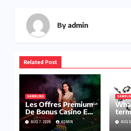
By
admin
Related Post
GAMBLING
GAMBLI
Les Offres Premium
What
De Bonus Casino En
term
Ligne
en l
AUG 7, 2026
ADMIN
AUG 5