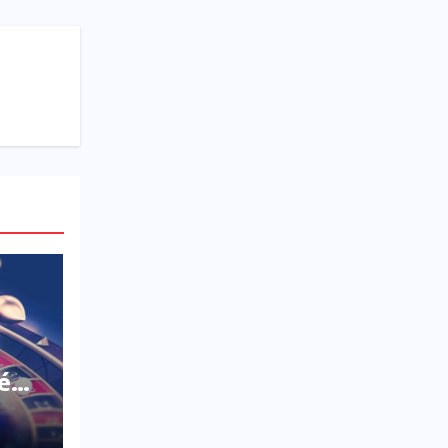
é
ute