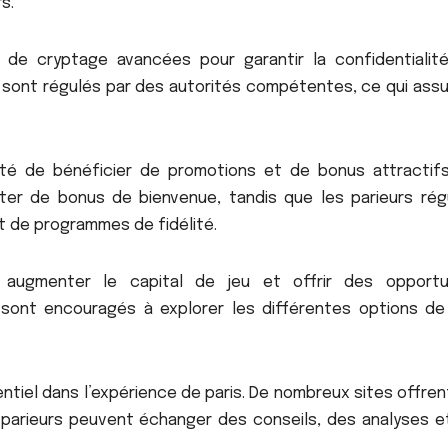
s.
 de cryptage avancées pour garantir la confidentialit
es sont régulés par des autorités compétentes, ce qui ass
ité de bénéficier de promotions et de bonus attractifs
ter de bonus de bienvenue, tandis que les parieurs régu
t de programmes de fidélité.
 augmenter le capital de jeu et offrir des opportu
s sont encouragés à explorer les différentes options de
entiel dans l’expérience de paris. De nombreux sites offre
parieurs peuvent échanger des conseils, des analyses e