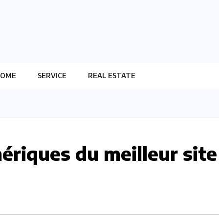
OME
SERVICE
REAL ESTATE
riques du meilleur site