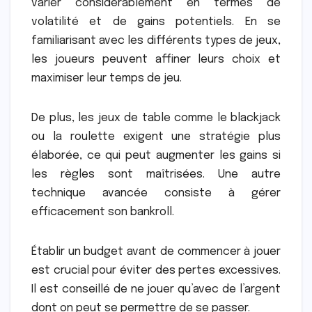
varier considérablement en termes de
volatilité et de gains potentiels. En se
familiarisant avec les différents types de jeux,
les joueurs peuvent affiner leurs choix et
maximiser leur temps de jeu.
De plus, les jeux de table comme le blackjack
ou la roulette exigent une stratégie plus
élaborée, ce qui peut augmenter les gains si
les règles sont maîtrisées. Une autre
technique avancée consiste à gérer
efficacement son bankroll.
Établir un budget avant de commencer à jouer
est crucial pour éviter des pertes excessives.
Il est conseillé de ne jouer qu’avec de l’argent
dont on peut se permettre de se passer.