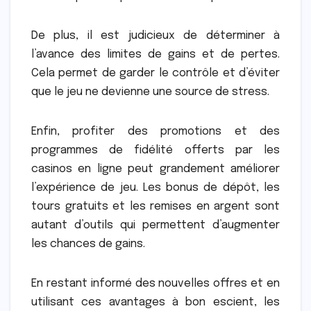
De plus, il est judicieux de déterminer à
l’avance des limites de gains et de pertes.
Cela permet de garder le contrôle et d’éviter
que le jeu ne devienne une source de stress.
Enfin, profiter des promotions et des
programmes de fidélité offerts par les
casinos en ligne peut grandement améliorer
l’expérience de jeu. Les bonus de dépôt, les
tours gratuits et les remises en argent sont
autant d’outils qui permettent d’augmenter
les chances de gains.
En restant informé des nouvelles offres et en
utilisant ces avantages à bon escient, les