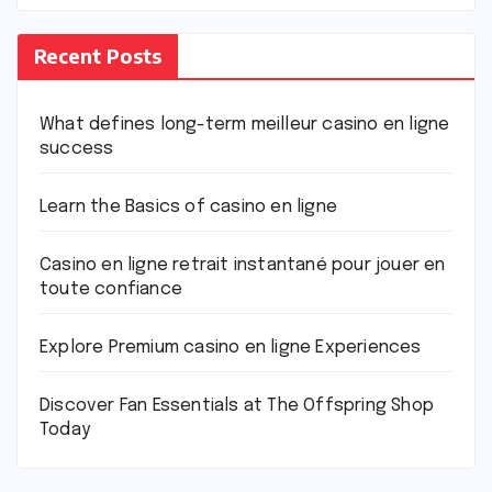
Recent Posts
What defines long-term meilleur casino en ligne
success
Learn the Basics of casino en ligne
Casino en ligne retrait instantané pour jouer en
toute confiance
Explore Premium casino en ligne Experiences
Discover Fan Essentials at The Offspring Shop
Today