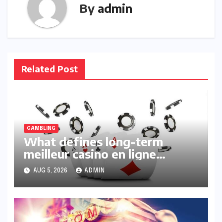
By
admin
Related Post
GAMBLING
What defines long-term
meilleur casino en ligne
success
AUG 5, 2026
ADMIN