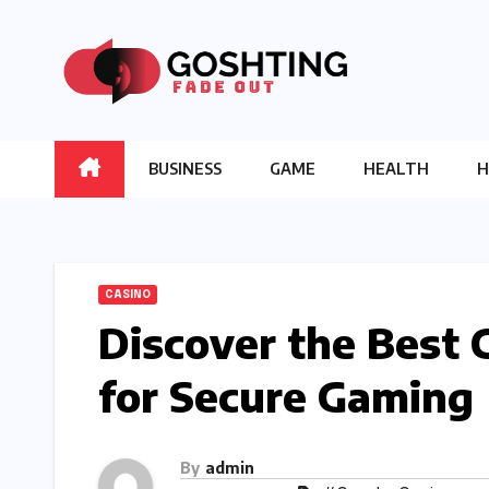
Skip
to
content
BUSINESS
GAME
HEALTH
H
CASINO
Discover the Best 
for Secure Gaming
By
admin