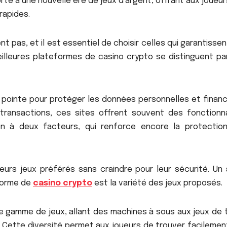
te à une nouvelle ère de jeux d’argent, offrant aux joueu
rapides.
 pas, et il est essentiel de choisir celles qui garantisse
eilleures plateformes de casino crypto se distinguent par
e pointe pour protéger les données personnelles et financ
 transactions, ces sites offrent souvent des fonctionna
tion à deux facteurs, qui renforce encore la protectio
leurs jeux préférés sans craindre pour leur sécurité. Un 
eforme de
casino crypto
est la variété des jeux proposés.
ge gamme de jeux, allant des machines à sous aux jeux de 
t. Cette diversité permet aux joueurs de trouver facileme