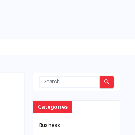
Categories
Business