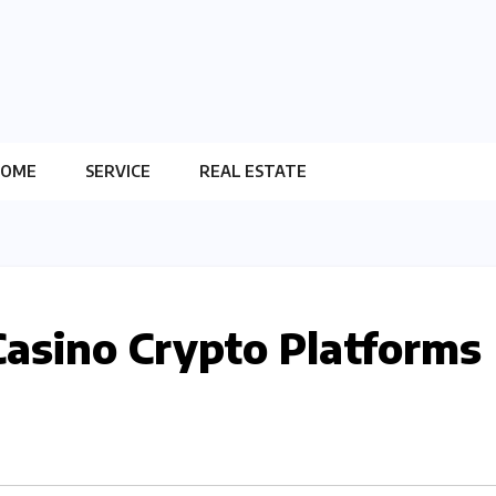
OME
SERVICE
REAL ESTATE
Casino Crypto Platforms