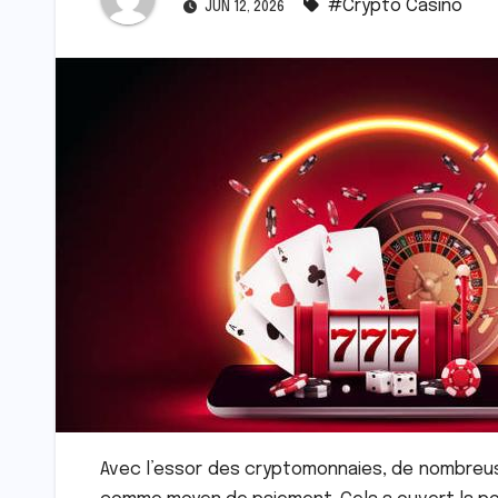
#Crypto Casino
JUN 12, 2026
Avec l’essor des cryptomonnaies, de nombreu