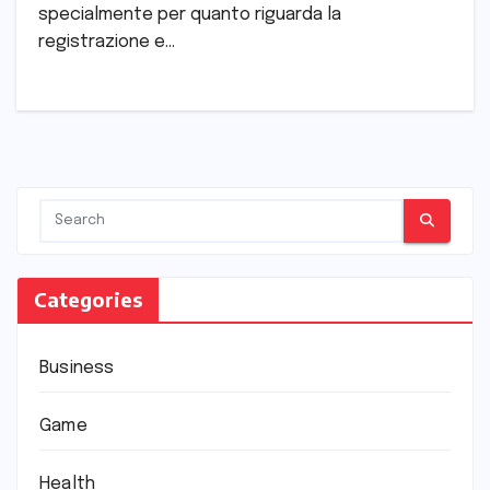
specialmente per quanto riguarda la
registrazione e…
Categories
Business
Game
Health