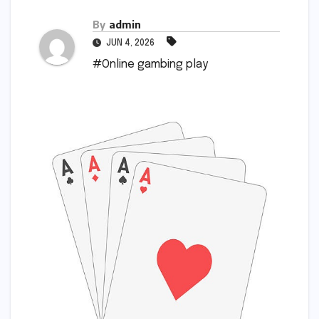
By
admin
JUN 4, 2026
#Online gambing play