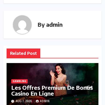
By
admin
Related Post
GAMBLING
Les Offres Premium De Bonus
Casino En Ligne
AUG 7, 2026
ADMIN