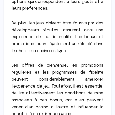
options qui correspondent à leurs goûts et à
leurs préférences.
De plus, les jeux doivent être fournis par des
développeurs réputés, assurant ainsi une
expérience de jeu de qualité. Les bonus et
promotions jouent également un rôle clé dans
le choix d’un casino en ligne.
Les offres de bienvenue, les promotions
régulières et les programmes de fidélité
peuvent considérablement améliorer
l’expérience de jeu. Toutefois, il est essentiel
de lire attentivement les conditions de mise
associées à ces bonus, car elles peuvent
varier d’un casino à l’autre et influencer la
possibilité de retirer ses gains.