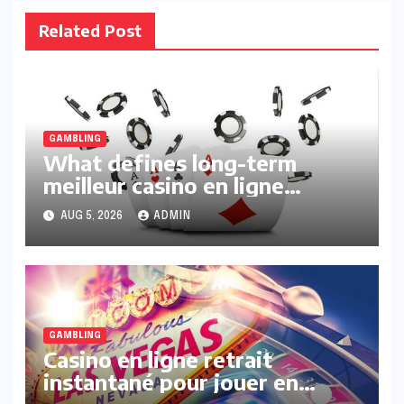
Related Post
GAMBLING
What defines long-term
meilleur casino en ligne
success
AUG 5, 2026
ADMIN
GAMBLING
Casino en ligne retrait
instantané pour jouer en