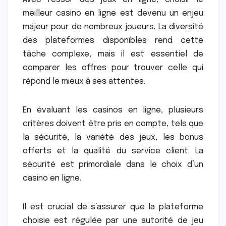
meilleur casino en ligne est devenu un enjeu
majeur pour de nombreux joueurs. La diversité
des plateformes disponibles rend cette
tâche complexe, mais il est essentiel de
comparer les offres pour trouver celle qui
répond le mieux à ses attentes.
En évaluant les casinos en ligne, plusieurs
critères doivent être pris en compte, tels que
la sécurité, la variété des jeux, les bonus
offerts et la qualité du service client. La
sécurité est primordiale dans le choix d’un
casino en ligne.
Il est crucial de s’assurer que la plateforme
choisie est régulée par une autorité de jeu