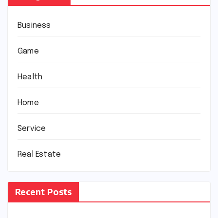
Business
Game
Health
Home
Service
Real Estate
Recent Posts