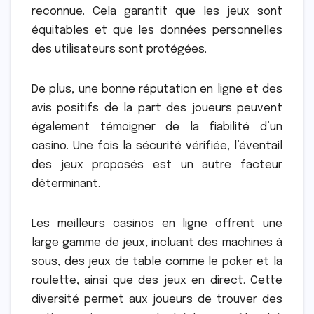
reconnue. Cela garantit que les jeux sont
équitables et que les données personnelles
des utilisateurs sont protégées.
De plus, une bonne réputation en ligne et des
avis positifs de la part des joueurs peuvent
également témoigner de la fiabilité d’un
casino. Une fois la sécurité vérifiée, l’éventail
des jeux proposés est un autre facteur
déterminant.
Les meilleurs casinos en ligne offrent une
large gamme de jeux, incluant des machines à
sous, des jeux de table comme le poker et la
roulette, ainsi que des jeux en direct. Cette
diversité permet aux joueurs de trouver des