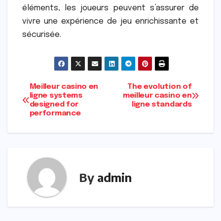
éléments, les joueurs peuvent s’assurer de
vivre une expérience de jeu enrichissante et
sécurisée.
Post
Meilleur casino en
The evolution of
ligne systems
meilleur casino en
designed for
ligne standards
navigation
performance
By
admin