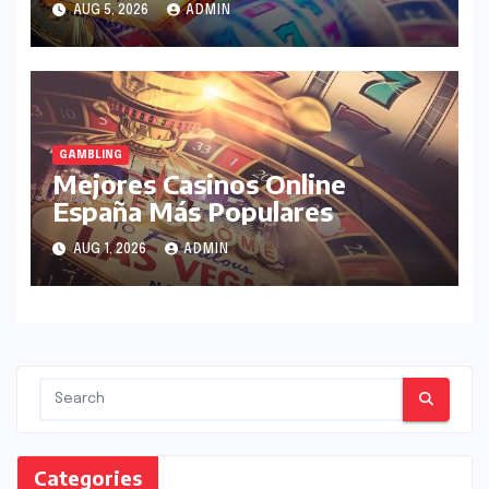
toute confiance
AUG 5, 2026
ADMIN
GAMBLING
Mejores Casinos Online
España Más Populares
AUG 1, 2026
ADMIN
Categories