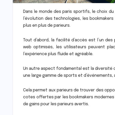
Dans le monde des paris sportifs, le choix du
l’évolution des technologies, les bookmakers
plus en plus de parieurs.
Tout d’abord, la facilité d’accès est l’un des
web optimisés, les utilisateurs peuvent pla
l’expérience plus fluide et agréable.
Un autre aspect fondamental est la diversité
une large gamme de sports et d’événements, a
Cela permet aux parieurs de trouver des opport
cotes offertes par les bookmakers modernes 
de gains pour les parieurs avertis.