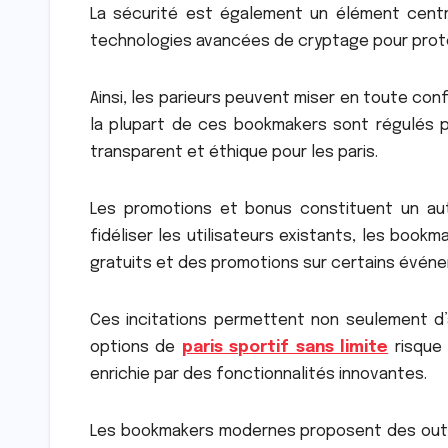
La sécurité est également un élément cent
technologies avancées de cryptage pour protég
Ainsi, les parieurs peuvent miser en toute con
la plupart de ces bookmakers sont régulés p
transparent et éthique pour les paris.
Les promotions et bonus constituent un autr
fidéliser les utilisateurs existants, les boo
gratuits et des promotions sur certains évén
Ces incitations permettent non seulement d’a
options de
paris sportif sans limite
risque 
enrichie par des fonctionnalités innovantes.
Les bookmakers modernes proposent des outils