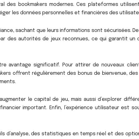
ral des bookmakers modernes. Ces plateformes utilisen
er les données personnelles et financières des utilisate
fiance, sachant que leurs informations sont sécurisées. De
ar des autorités de jeux reconnues, ce qui garantit un 
e avantage significatif. Pour attirer de nouveaux clien
kmakers offrent régulièrement des bonus de bienvenue, des
ements.
ugmenter le capital de jeu, mais aussi d’explorer différ
financier important. Enfin, l’expérience utilisateur est s
 d’analyse, des statistiques en temps réel et des optio