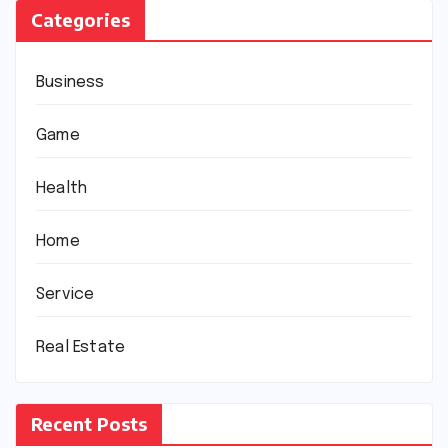
Categories
Business
Game
Health
Home
Service
Real Estate
Recent Posts