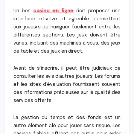
Un bon
casino en ligne
doit proposer une
interface intuitive et agréable, permettant
aux joueurs de naviguer facilement entre les
différentes sections. Les jeux doivent être
variés, incluant des machines à sous, des jeux
de table et des jeux en direct.
Avant de s’inscrire, il peut être judicieux de
consulter les avis d’autres joueurs. Les forums
et les sites d’évaluation fournissent souvent
des informations précieuses sur la qualité des
services offerts.
La gestion du temps et des fonds est un
autre élément clé pour jouer sans risque. Les
casinos fiables offrent des outils pour aider