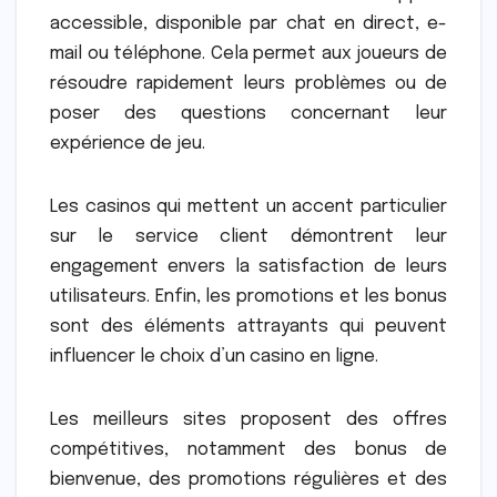
accessible, disponible par chat en direct, e-
mail ou téléphone. Cela permet aux joueurs de
résoudre rapidement leurs problèmes ou de
poser des questions concernant leur
expérience de jeu.
Les casinos qui mettent un accent particulier
sur le service client démontrent leur
engagement envers la satisfaction de leurs
utilisateurs. Enfin, les promotions et les bonus
sont des éléments attrayants qui peuvent
influencer le choix d’un casino en ligne.
Les meilleurs sites proposent des offres
compétitives, notamment des bonus de
bienvenue, des promotions régulières et des