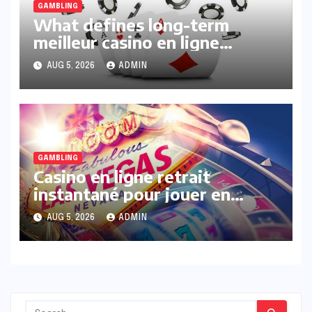
GAMBLING
What defines long-term
meilleur casino en ligne
success
AUG 5, 2026
ADMIN
GAMBLING
Casino en ligne retrait
instantané pour jouer en
toute confiance
AUG 5, 2026
ADMIN