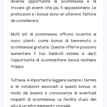
diverse opportunità di scommessa e di
trovare gli eventi che più ti appassionano. Le
promozioni e i bonus sono un ulteriore fattore
da considerare.
Molti siti di scommesse offrono incentivi ai
nuovi utenti, come bonus di benvenuto o
scommesse gratuite. Queste offerte possono
aumentare il tuo bankroll iniziale e darti
l’opportunità di scommettere senza rischiare
troppo.
Tuttavia, è importante leggere sempre i termini
e le condizioni associati a questi bonus, in
modo da essere a conoscenza di eventuali
requisiti di scommessa. La facilità d’uso del
sito è un altro elemento cruciale.