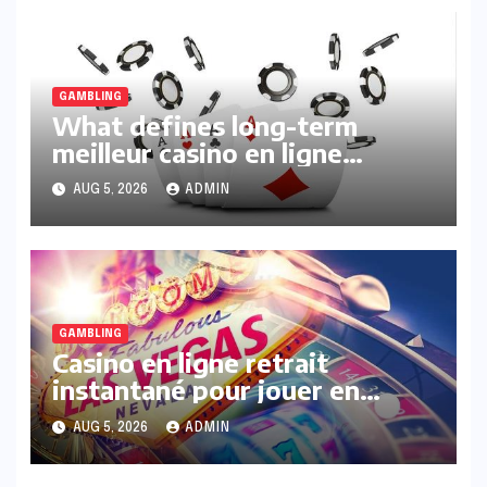
GAMBLING
What defines long-term
meilleur casino en ligne
success
AUG 5, 2026
ADMIN
GAMBLING
Casino en ligne retrait
instantané pour jouer en
toute confiance
AUG 5, 2026
ADMIN