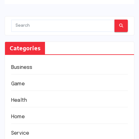
Categories
Business
Game
Health
Home
Service