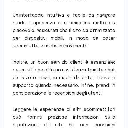
Un’interfaccia intuitiva e facile da navigare
rende l’esperienza di scommessa molto più
piacevole. Assicurati che il sito sia ottimizzato
per dispositivi mobili, in modo da poter
scommettere anche in movimento.
Inoltre, un buon servizio clienti è essenziale;
cerca siti che offrano assistenza tramite chat
dal vivo o email, in modo da poter ricevere
supporto quando necessario. Infine, prendi in
considerazione le recensioni degli utenti.
Leggere le esperienze di altri scommettitori
può fornirti preziose informazioni sulla
reputazione del sito. Siti con recensioni